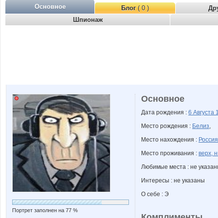
Основное
Блог
( 0 )
Др
Шпионаж
Основное
Дата рождения :
6 Августа
Место рождения :
Белиз
,
Место нахождения :
Россия
Место проживания :
верх, 
Любимые места : не указа
Интересы : не указаны
О себе : Э
Портрет заполнен на 77 %
Комплименты